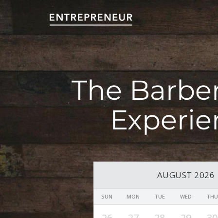
The Barbe
Experie
AUGUST 2026
SUN
MON
TUE
WED
THU
26
27
28
29
30