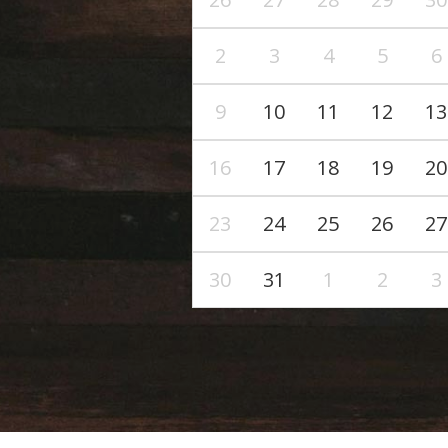
2
3
4
5
6
9
10
11
12
13
16
17
18
19
20
23
24
25
26
27
30
31
1
2
3