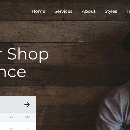
Home
Services
About
Styles
T
r Shop
nce
FRI
SAT
31
1