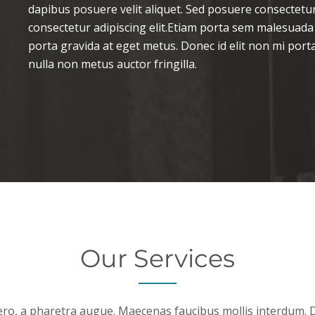
dapibus posuere velit aliquet. Sed posuere consectetur
consectetur adipiscing elit.Etiam porta sem malesuada
porta gravida at eget metus. Donec id elit non mi por
nulla non metus auctor fringilla.
Our Services
libero, a pharetra augue. Maecenas faucibus mollis interdum.